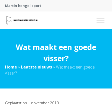
Martin hengel sport
Wat maakt een goede
visser?
Home
»
Laatste nieuws
»
Wat maakt een goede
visser?
Geplaatst op
1 november 2019