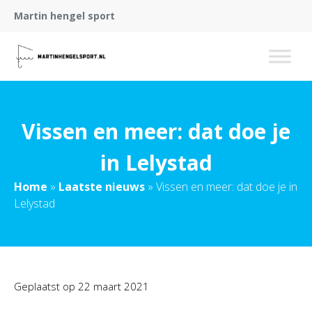
Martin hengel sport
Vissen en meer: dat doe je
in Lelystad
Home
»
Laatste nieuws
»
Vissen en meer: dat doe je in
Lelystad
Geplaatst op
22 maart 2021